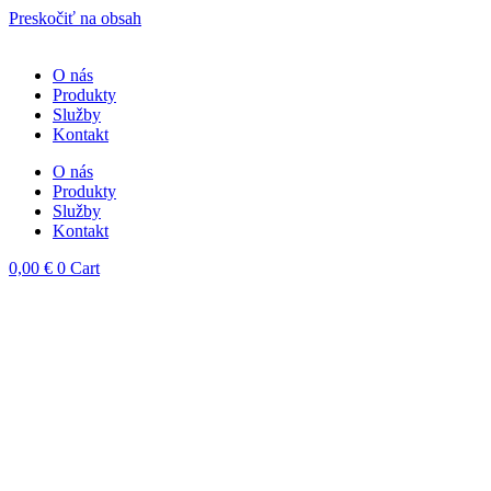
Preskočiť na obsah
content
O nás
Produkty
Služby
Kontakt
O nás
Produkty
Služby
Kontakt
0,00
€
0
Cart