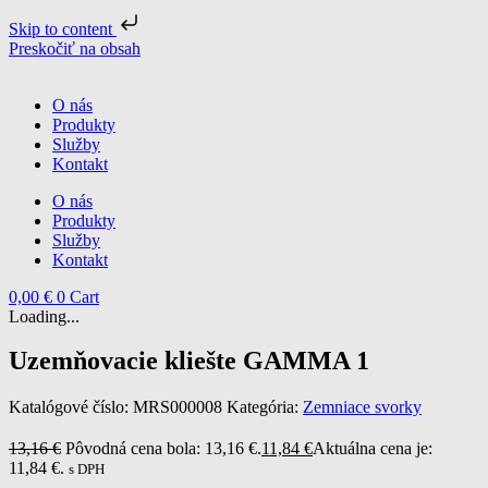
Skip to content
Preskočiť na obsah
O nás
Produkty
Služby
Kontakt
O nás
Produkty
Služby
Kontakt
0,00
€
0
Cart
Loading...
Uzemňovacie kliešte GAMMA 1
Katalógové číslo:
MRS000008
Kategória:
Zemniace svorky
13,16
€
Pôvodná cena bola: 13,16 €.
11,84
€
Aktuálna cena je:
11,84 €.
s DPH