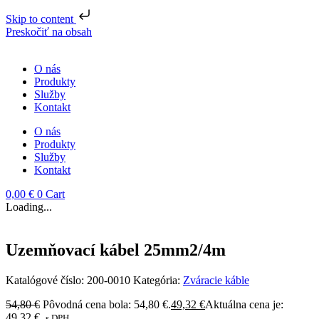
Skip to content
Preskočiť na obsah
O nás
Produkty
Služby
Kontakt
O nás
Produkty
Služby
Kontakt
0,00
€
0
Cart
Loading...
Uzemňovací kábel 25mm2/4m
Katalógové číslo:
200-0010
Kategória:
Zváracie káble
54,80
€
Pôvodná cena bola: 54,80 €.
49,32
€
Aktuálna cena je:
49,32 €.
s DPH