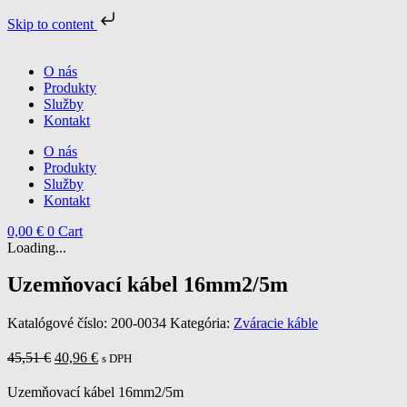
Skip to content
Preskočiť
na
O nás
obsah
Produkty
Služby
Kontakt
O nás
Produkty
Služby
Kontakt
0,00
€
0
Cart
Loading...
Uzemňovací kábel 16mm2/5m
Katalógové číslo:
200-0034
Kategória:
Zváracie káble
Pôvodná
Aktuálna
45,51
€
40,96
€
s DPH
cena
cena
bola:
je:
Uzemňovací kábel 16mm2/5m
45,51 €.
40,96 €.