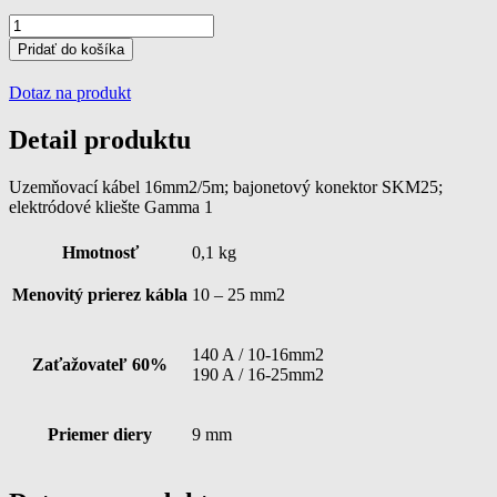
množstvo
Uzemňovací
Pridať do košíka
kábel
16mm2/5m
Dotaz na produkt
Detail produktu
Uzemňovací kábel 16mm2/5m; bajonetový konektor SKM25;
elektródové kliešte Gamma 1
Hmotnosť
0,1 kg
Menovitý prierez kábla
10 – 25 mm2
140 A / 10-16mm2
Zaťažovateľ 60%
190 A / 16-25mm2
Priemer diery
9 mm