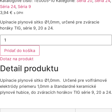
Katalógové číslo:
TE0005-10
Kategórie:
Séria 20
,
Séria 24
,
Séria 24
,
Séria 9
3,94
€
s DPH
Upínacie plynové sitko Ø1,0mm, určené pre zváracie
horáky TIG, série 9, 20 a 24.
množstvo
Upínacie
plynové
sitko
Pridať do košíka
Ø1,0mm
Dotaz na produkt
Detail produktu
Upínacie plynové sitko Ø1,0mm. Určené pre volfrámové
elektródy priemeru 1,0mm a štandardné keramické
plynové hubice, do zváracích horákov TIG série 9, 20 a 24.