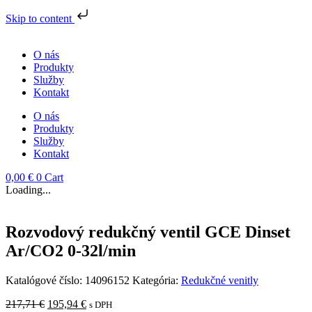
Skip to content
Preskočiť
na
O nás
obsah
Produkty
Služby
Kontakt
O nás
Produkty
Služby
Kontakt
0,00
€
0
Cart
Loading...
Rozvodový redukčný ventil GCE Dinset
Ar/CO2 0-32l/min
Katalógové číslo:
14096152
Kategória:
Redukčné venitly
Pôvodná
Aktuálna
217,71
€
195,94
€
s DPH