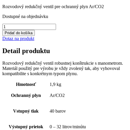
cena
cena
Rozvodový redukčný ventil pre ochranný plyn Ar/CO2
bola:
je:
217,71 €.
195,94 €.
Dostupné na objednávku
množstvo
Rozvodový
Pridať do košíka
redukčný
Dotaz na produkt
ventil
GCE
Detail produktu
Dinset
Ar/CO2
0-
Rozvodový redukčný ventil robustnej konštrukcie s manometrom.
32l/min
Materiál použitý pre výrobu je vždy zvolený tak, aby vyhovoval
kompatibilite s konkrétnym typom plynu.
Hmotnosť
1,9 kg
Ochranný plyn
Ar/CO2
Vstupný tlak
40 barov
Výstupný prietok
0 – 32 litrov/minútu