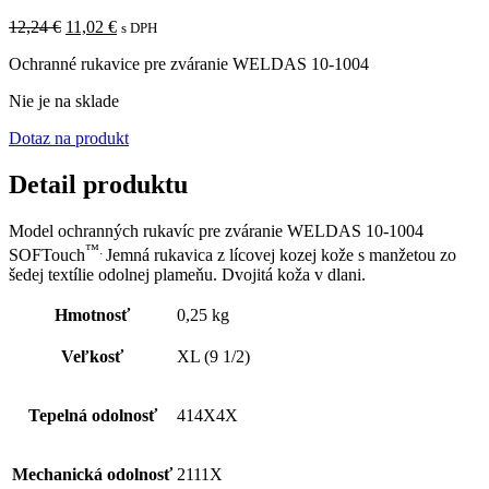
Pôvodná
Aktuálna
12,24
€
11,02
€
s DPH
cena
cena
Ochranné rukavice pre zváranie WELDAS 10-1004
bola:
je:
12,24 €.
11,02 €.
Nie je na sklade
Dotaz na produkt
Detail produktu
Model ochranných rukavíc pre zváranie WELDAS 10-1004
™.
SOFTouch
Jemná rukavica z lícovej kozej kože s manžetou zo
šedej textílie odolnej plameňu. Dvojitá koža v dlani.
Hmotnosť
0,25 kg
Veľkosť
XL (9 1/2)
Tepelná odolnosť
414X4X
Mechanická odolnosť
2111X