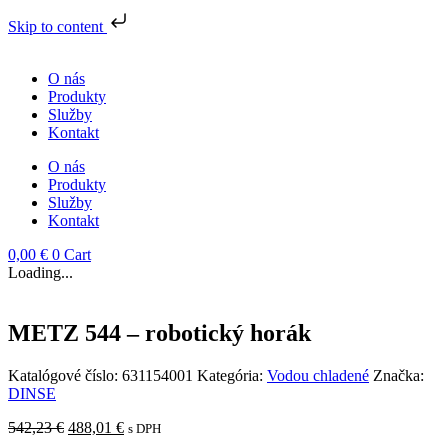
Skip to content
Preskočiť
na
O nás
obsah
Produkty
Služby
Kontakt
O nás
Produkty
Služby
Kontakt
0,00
€
0
Cart
Loading...
METZ 544 – robotický horák
Katalógové číslo:
631154001
Kategória:
Vodou chladené
Značka:
DINSE
Pôvodná
Aktuálna
542,23
€
488,01
€
s DPH
cena
cena