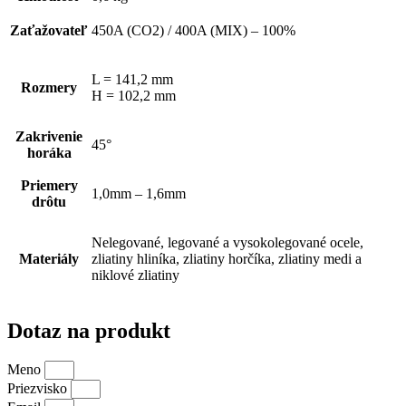
Zaťažovateľ
450A (CO2) / 400A (MIX) – 100%
L = 141,2 mm
Rozmery
H = 102,2 mm
Zakrivenie
45°
horáka
Priemery
1,0mm – 1,6mm
drôtu
Nelegované, legované a vysokolegované ocele,
Materiály
zliatiny hliníka, zliatiny horčíka, zliatiny medi a
niklové zliatiny
Dotaz na produkt
Meno
Priezvisko