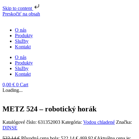
Skip to content
Preskočiť na obsah
O nás
Produkty
Služby
Kontakt
O nás
Produkty
Služby
Kontakt
0,00
€
0
Cart
Loading...
METZ 524 – robotický horák
Katalógové číslo:
631352003
Kategória:
Vodou chladené
Značka:
DINSE
522,14
€
Pôvodná cena bola: 522,14 €.
469,92
€
Aktuálna cena je: