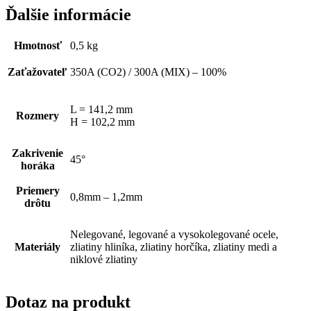
Ďalšie informácie
Hmotnosť
0,5 kg
Zaťažovateľ
350A (CO2) / 300A (MIX) – 100%
L = 141,2 mm
Rozmery
H = 102,2 mm
Zakrivenie
45°
horáka
Priemery
0,8mm – 1,2mm
drôtu
Nelegované, legované a vysokolegované ocele,
Materiály
zliatiny hliníka, zliatiny horčíka, zliatiny medi a
niklové zliatiny
Dotaz na produkt