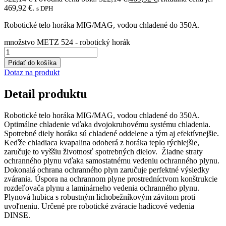
469,92 €.
s DPH
Robotické telo horáka MIG/MAG, vodou chladené do 350A.
množstvo METZ 524 - robotický horák
Pridať do košíka
Dotaz na produkt
Detail produktu
Robotické telo horáka MIG/MAG, vodou chladené do 350A.
Optimálne chladenie vďaka dvojokruhovému systému chladenia.
Spotrebné diely horáka sú chladené oddelene a tým aj efektívnejšie.
Keďže chladiaca kvapalina odoberá z horáka teplo rýchlejšie,
zaručuje to vyššiu životnosť spotrebných dielov. Žiadne straty
ochranného plynu vďaka samostatnému vedeniu ochranného plynu.
Dokonalá ochrana ochranného plyn zaručuje perfektné výsledky
zvárania. Úspora na ochrannom plyne prostredníctvom konštrukcie
rozdeľovača plynu a laminárneho vedenia ochranného plynu.
Plynová hubica s robustným lichobežníkovým závitom proti
uvoľneniu. Určené pre robotické zváracie hadicové vedenia
DINSE.