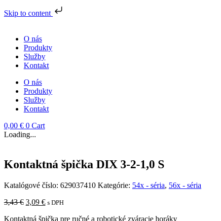
Skip to content
Preskočiť
na
O nás
obsah
Produkty
Služby
Kontakt
O nás
Produkty
Služby
Kontakt
0,00
€
0
Cart
Loading...
Kontaktná špička DIX 3-2-1,0 S
Katalógové číslo:
629037410
Kategórie:
54x - séria
,
56x - séria
Pôvodná
Aktuálna
3,43
€
3,09
€
s DPH
cena
cena
Kontaktná špička pre ručné a robotické zváracie horáky
bola:
je: