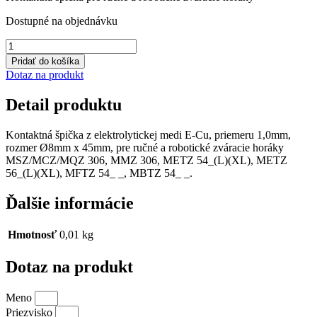
3,43 €.
3,09 €.
Dostupné na objednávku
množstvo
Kontaktná
Pridať do košíka
špička
Dotaz na produkt
DIX
3-
Detail produktu
2-
1,0
S
Kontaktná špička z elektrolytickej medi E-Cu, priemeru 1,0mm,
rozmer Ø8mm x 45mm, pre ručné a robotické zváracie horáky
MSZ/MCZ/MQZ 306, MMZ 306, METZ 54_(L)(XL), METZ
56_(L)(XL), MFTZ 54_ _, MBTZ 54_ _.
Ďalšie informácie
Hmotnosť
0,01 kg
Dotaz na produkt
Meno
Priezvisko