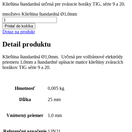
Klieština štandardná určená pre zváracie horáky TIG, série 9 a 20.
množstvo Klieština štandardná Ø1,0mm
Pridať do košíka
Dotaz na produkt
Detail produktu
Klieština štandardná Ø1,0mm. Určená pre volfrámové elektródy
priemeru 1,0mm a štandardné upínacie matice klieštiny zváracích
horákov TIG série 9 a 20.
Hmotnosť
0,005 kg
Dĺžka
25 mm
Vnútorný priemer
1,0 mm
Referenčné označenie
13N21