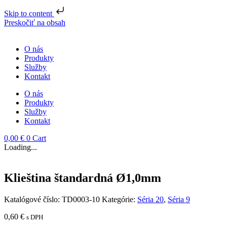
Skip to content
Preskočiť na obsah
O nás
Produkty
Služby
Kontakt
O nás
Produkty
Služby
Kontakt
0,00
€
0
Cart
Loading...
Klieština štandardná Ø1,0mm
Katalógové číslo:
TD0003-10
Kategórie:
Séria 20
,
Séria 9
0,60
€
s DPH