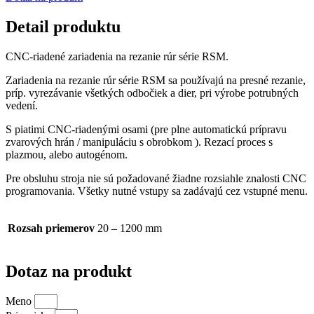
Detail produktu
CNC-riadené zariadenia na rezanie rúr série
RSM
.
Zariadenia na rezanie rúr série RSM sa používajú na presné rezanie,
príp. vyrezávanie všetkých odbočiek a dier, pri výrobe potrubných
vedení.
S piatimi CNC-riadenými osami (pre plne automatickú prípravu
zvarových hrán / manipuláciu s obrobkom ). Rezací proces s
plazmou, alebo autogénom.
Pre obsluhu stroja nie sú požadované žiadne rozsiahle znalosti CNC
programovania. Všetky nutné vstupy sa zadávajú cez vstupné menu.
Rozsah priemerov
20 – 1200 mm
Dotaz na produkt
Meno