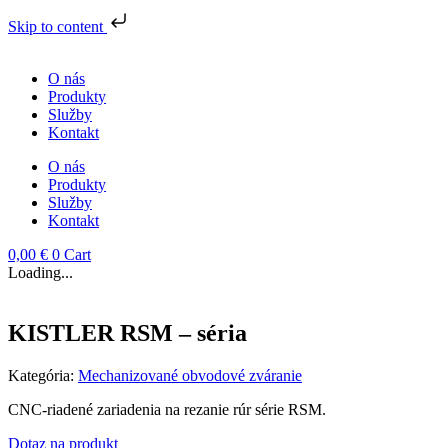
Skip to content
Preskočiť
na
O nás
obsah
Produkty
Služby
Kontakt
O nás
Produkty
Služby
Kontakt
0,00
€
0
Cart
Loading...
KISTLER RSM – séria
Kategória:
Mechanizované obvodové zváranie
CNC-riadené zariadenia na rezanie rúr série
RSM
.
Dotaz na produkt