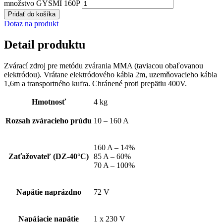
množstvo GYSMI 160P
Pridať do košíka
Dotaz na produkt
Detail produktu
Zvárací zdroj pre metódu zvárania MMA (taviacou obaľovanou
elektródou). Vrátane elektródového kábla 2m, uzemňovacieho kábla
1,6m a transportného kufra. Chránené proti prepätiu 400V.
Hmotnosť
4 kg
Rozsah zváracieho prúdu
10 – 160 A
160 A – 14%
Zaťažovateľ (DZ-40°C)
85 A – 60%
70 A – 100%
Napätie naprázdno
72 V
Napájacie napätie
1 x 230 V