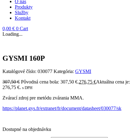
O nás
Produkty
Služby
Kontakt
0,00
€
0
Cart
Loading...
GYSMI 160P
Katalógové číslo:
030077
Kategória:
GYSMI
307,50
€
Pôvodná cena bola: 307,50 €.
276,75
€
Aktuálna cena je:
276,75 €.
s DPH
Zvárací zdroj pre metódu zvárania MMA.
https://planet.gys.fr/extranet/fr/document/datasheet/030077/sk
Dostupné na objednávku