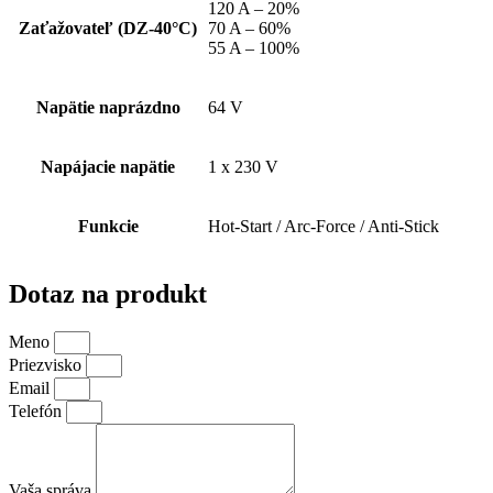
120 A – 20%
Zaťažovateľ (DZ-40°C)
70 A – 60%
55 A – 100%
Napätie naprázdno
64 V
Napájacie napätie
1 x 230 V
Funkcie
Hot-Start / Arc-Force / Anti-Stick
Dotaz na produkt
Meno
Priezvisko
Email
Telefón
Vaša správa