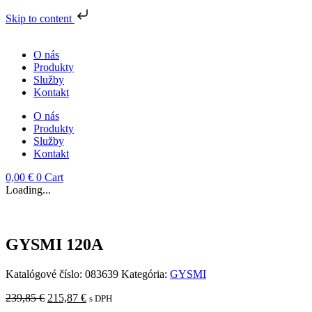
Skip to content
Preskočiť
na
O nás
obsah
Produkty
Služby
Kontakt
O nás
Produkty
Služby
Kontakt
0,00
€
0
Cart
Loading...
GYSMI 120A
Katalógové číslo:
083639
Kategória:
GYSMI
Pôvodná
Aktuálna
239,85
€
215,87
€
s DPH
cena
cena