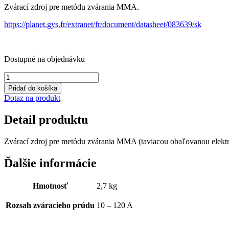
Zvárací zdroj pre metódu zvárania MMA.
bola:
je:
239,85 €.
215,87 €.
https://planet.gys.fr/extranet/fr/document/datasheet/083639/sk
Dostupné na objednávku
množstvo
GYSMI
Pridať do košíka
120A
Dotaz na produkt
Detail produktu
Zvárací zdroj pre metódu zvárania MMA (taviacou obaľovanou elektr
Ďalšie informácie
Hmotnosť
2,7 kg
Rozsah zváracieho prúdu
10 – 120 A