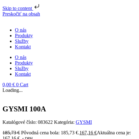
Skip to content
Preskočiť na obsah
O nás
Produkty
Služby
Kontakt
O nás
Produkty
Služby
Kontakt
0,00
€
0
Cart
Loading...
GYSMI 100A
Katalógové číslo:
083622
Kategória:
GYSMI
185,73
€
Pôvodná cena bola: 185,73 €.
167,16
€
Aktuálna cena je:
167,16 €.
s DPH