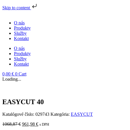
Skip to content
Preskočiť
na
O nás
obsah
Produkty
Služby
Kontakt
O nás
Produkty
Služby
Kontakt
0,00
€
0
Cart
Loading...
EASYCUT 40
Katalógové číslo:
029743
Kategória:
EASYCUT
Pôvodná
Aktuálna
1068,87
€
961,98
€
s DPH
cena
cena