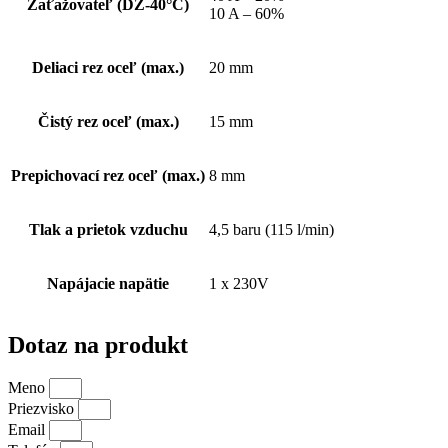
Zaťažovateľ (DZ-40°C)
10 A – 60%
Deliaci rez oceľ (max.)
20 mm
Čistý rez oceľ (max.)
15 mm
Prepichovací rez oceľ (max.)
8 mm
Tlak a prietok vzduchu
4,5 baru (115 l/min)
Napájacie napätie
1 x 230V
Dotaz na produkt
Meno
Priezvisko
Email