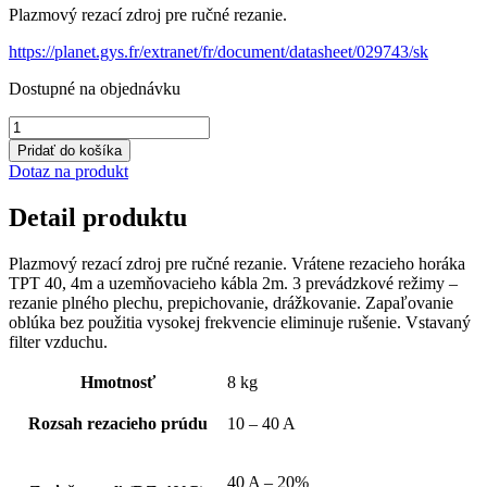
Plazmový rezací zdroj pre ručné rezanie.
bola:
je:
1068,87 €.
961,98 €.
https://planet.gys.fr/extranet/fr/document/datasheet/029743/sk
Dostupné na objednávku
množstvo
EASYCUT
Pridať do košíka
40
Dotaz na produkt
Detail produktu
Plazmový rezací zdroj pre ručné rezanie. Vrátene rezacieho horáka
TPT 40, 4m a uzemňovacieho kábla 2m. 3 prevádzkové režimy –
rezanie plného plechu, prepichovanie, drážkovanie. Zapaľovanie
oblúka bez použitia vysokej frekvencie eliminuje rušenie. Vstavaný
filter vzduchu.
Hmotnosť
8 kg
Rozsah rezacieho prúdu
10 – 40 A
40 A – 20%