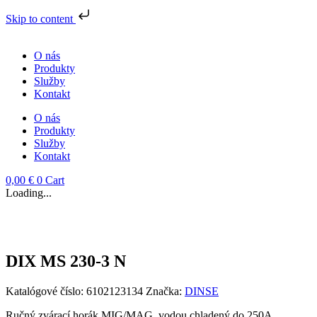
Skip to content
Preskočiť
na
O nás
obsah
Produkty
Služby
Kontakt
O nás
Produkty
Služby
Kontakt
0,00
€
0
Cart
Loading...
DIX MS 230-3 N
Katalógové číslo:
6102123134
Značka:
DINSE
Ručný zvárací horák MIG/MAG, vodou chladený do 250A.