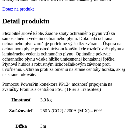
Dotaz na produkt
Detail produktu
Flexibilné silové káble. Žiadne straty ochranného plynu vďaka
samostatnému vedeniu ochranného plynu. Dokonalá ochrana
ochranného plyn zaručuje perfektné výsledky zvárania. Úspora na
ochrannom plyne prostredníctvom konštrukcie rozdeľovača plynu a
laminárneho vedenia ochranného plynu. Optimálne pokrytie
ochranného plynu vďaka hlbšie umiestnenej kontaktnej špičke.
Plynová hubica s robustným lichobežníkovým závitom proti
uvoľneniu. Ochrana proti zalomeniu na strane centrály horáka, ak aj
na strane rukoväte.
Pomocou PowerPin konektora PP124 možnosť pripojenia na
zváračky Fronius s centrálou FSC (TPS/i a TransSteel)
Hmotnosť
3,0 kg
Zaťažovateľ
250A (CO2) / 200A (MIX) – 60%
Dĺžka
3m