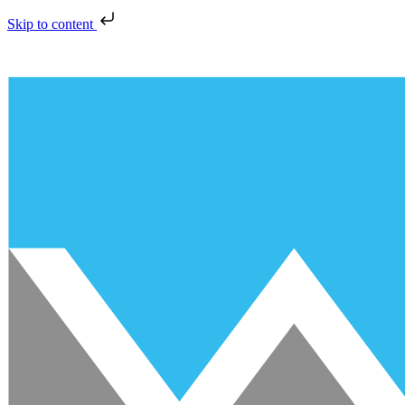
Skip to content
Preskočiť
na
obsah