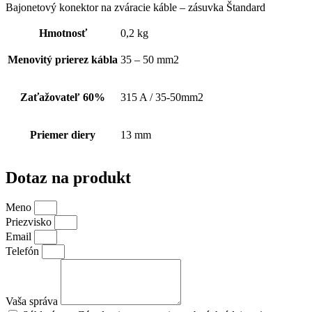
Bajonetový konektor
na zváracie káble – zásuvka Štandard
Hmotnosť
0,2 kg
Menovitý prierez kábla
35 – 50 mm2
Zaťažovateľ 60%
315 A / 35-50mm2
Priemer diery
13 mm
Dotaz na produkt
Meno
Priezvisko
Email
Telefón
Vaša správa