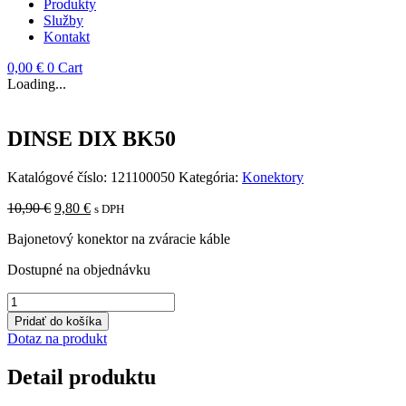
Produkty
Služby
Kontakt
0,00
€
0
Cart
Loading...
DINSE DIX BK50
Katalógové číslo:
121100050
Kategória:
Konektory
Pôvodná
Aktuálna
10,90
€
9,80
€
s DPH
cena
cena
Bajonetový konektor
na zváracie káble
bola:
je:
10,90 €.
9,80 €.
Dostupné na objednávku
množstvo
DINSE
Pridať do košíka
DIX
Dotaz na produkt
BK50
Detail produktu