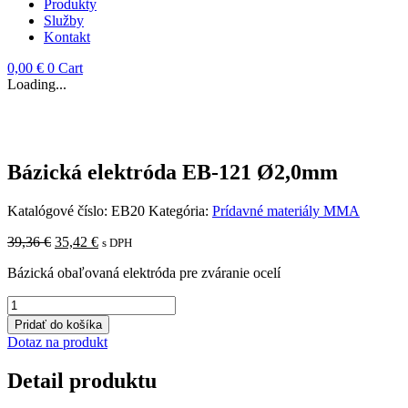
Produkty
Služby
Kontakt
0,00
€
0
Cart
Loading...
Bázická elektróda EB-121 Ø2,0mm
Katalógové číslo:
EB20
Kategória:
Prídavné materiály MMA
Pôvodná
Aktuálna
39,36
€
35,42
€
s DPH
cena
cena
Bázická obaľovaná elektróda pre zváranie ocelí
bola:
je:
39,36 €.
35,42 €.
množstvo
Bázická
Pridať do košíka
elektróda
Dotaz na produkt
EB-
121
Detail produktu
Ø2,0mm