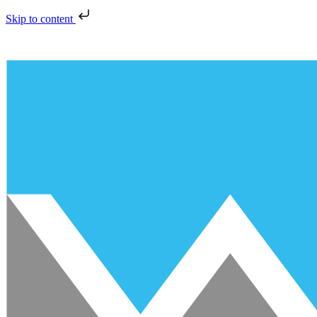
Skip to content
Preskočiť
na
obsah