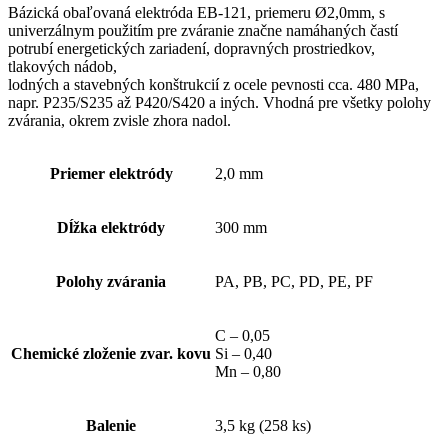
Bázická obaľovaná elektróda EB-121, priemeru Ø2,0mm, s
univerzálnym použitím pre zváranie značne namáhaných častí
potrubí energetických zariadení, dopravných prostriedkov,
tlakových nádob,
lodných a stavebných konštrukcií z ocele pevnosti cca. 480 MPa,
napr. P235/S235 až P420/S420 a iných. Vhodná pre všetky polohy
zvárania, okrem zvisle zhora nadol.
Priemer elektródy
2,0 mm
Dĺžka elektródy
300 mm
Polohy zvárania
PA, PB, PC, PD, PE, PF
C – 0,05
Chemické zloženie zvar. kovu
Si – 0,40
Mn – 0,80
Balenie
3,5 kg (258 ks)