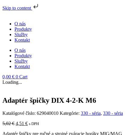
Skip to content
Preskočiť
na
O nás
obsah
Produkty
Služby
Kontakt
O nás
Produkty
Služby
Kontakt
0,00
€
0
Cart
Loading...
Adaptér špičky DIX 4-2-K M6
Katalógové číslo:
629040010
Kategórie:
330 - séria
,
330 - séria
Pôvodná
Aktuálna
5,02
€
4,51
€
s DPH
cena
cena
Adaptér špičky pre ručné a strojné zváracie horáky MIG/MAG
bola:
je: