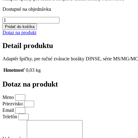
5,02 €.
4,51 €.
Dostupné na objednávku
množstvo
Adaptér
Pridať do košíka
špičky
Dotaz na produkt
DIX
4-
Detail produktu
2-
K
M6
Adaptér špičky, pre ručné zváracie horáky DINSE, série MS/MG
Hmotnosť
0,03 kg
Dotaz na produkt
Meno
Priezvisko
Email
Telefón