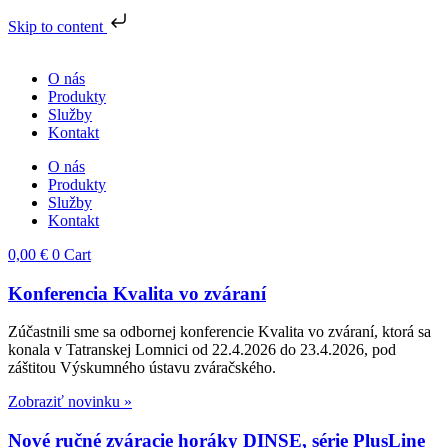
Skip to content
Preskočiť
na
O nás
obsah
Produkty
Služby
Kontakt
O nás
Produkty
Služby
Kontakt
0,00
€
0
Cart
Konferencia Kvalita vo zváraní
Zúčastnili sme sa odbornej konferencie Kvalita vo zváraní, ktorá sa
konala v Tatranskej Lomnici od 22.4.2026 do 23.4.2026, pod
záštitou Výskumného ústavu zváračského.
Zobraziť novinku »
Nové ručné zváracie horáky DINSE, série PlusLine