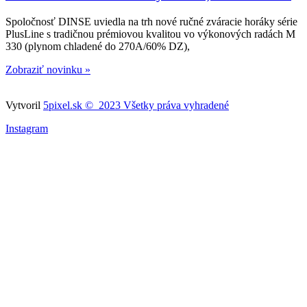
Spoločnosť DINSE uviedla na trh nové ručné zváracie horáky série
PlusLine s tradičnou prémiovou kvalitou vo výkonových radách M
330 (plynom chladené do 270A/60% DZ),
Zobraziť novinku »
Vytvoril
5pixel.sk © 2023 Všetky práva vyhradené
Instagram