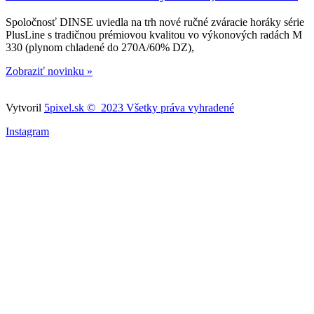
Spoločnosť DINSE uviedla na trh nové ručné zváracie horáky série
PlusLine s tradičnou prémiovou kvalitou vo výkonových radách M
330 (plynom chladené do 270A/60% DZ),
Zobraziť novinku »
Vytvoril
5pixel.sk © 2023 Všetky práva vyhradené
Instagram