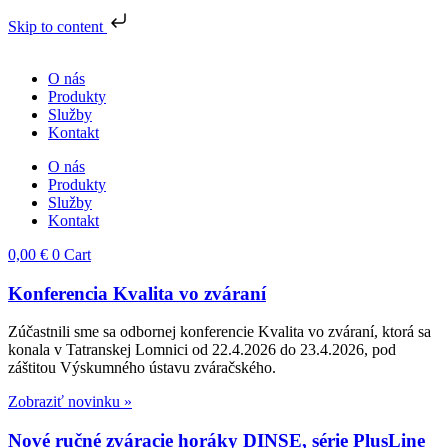
Skip to content
Preskočiť
na
O nás
obsah
Produkty
Služby
Kontakt
O nás
Produkty
Služby
Kontakt
0,00
€
0
Cart
Konferencia Kvalita vo zváraní
Zúčastnili sme sa odbornej konferencie Kvalita vo zváraní, ktorá sa
konala v Tatranskej Lomnici od 22.4.2026 do 23.4.2026, pod
záštitou Výskumného ústavu zváračského.
Zobraziť novinku »
Nové ručné zváracie horáky DINSE, série PlusLine